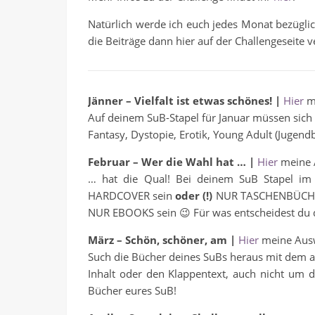
Natürlich werde ich euch jedes Monat bezügl
die Beiträge dann hier auf der Challengeseite v
Jänner – Vielfalt ist etwas schönes! |
Hier
m
Auf deinem SuB-Stapel für Januar müssen sich
Fantasy, Dystopie, Erotik, Young Adult (Jugendb
Februar –
Wer die Wahl hat … |
Hier
meine 
… hat die Qual! Bei deinem SuB Stapel im
HARDCOVER sein
oder (!)
NUR TASCHENBÜCHER (
NUR EBOOKS sein 😉 Für was entscheidest du 
März –
Schön, schöner, am |
Hier
meine Aus
Such die Bücher deines SuBs heraus mit dem al
Inhalt oder den Klappentext, auch nicht um d
Bücher eures SuB!