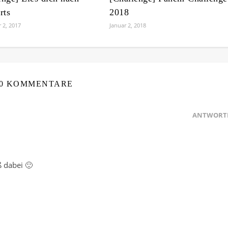
rts
2018
 2, 2017
Januar 2, 2018
0 KOMMENTARE
ANTWORT
ß dabei 🙂