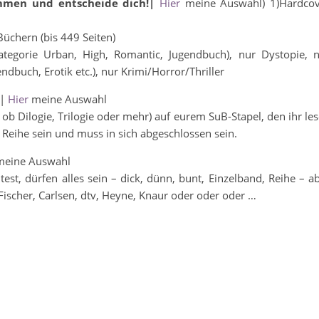
sammen und entscheide dich!|
Hier
meine Auswahl) 1)Hardcov
Büchern (bis 449 Seiten)
tegorie Urban, High, Romantic, Jugendbuch), nur Dystopie, 
ndbuch, Erotik etc.), nur Krimi/Horror/Thriller
|
Hier
meine Auswahl
 ob Dilogie, Trilogie oder mehr) auf eurem SuB-Stapel, den ihr le
r Reihe sein und muss in sich abgeschlossen sein.
meine Auswahl
est, dürfen alles sein – dick, dünn, bunt, Einzelband, Reihe – a
 Fischer, Carlsen, dtv, Heyne, Knaur oder oder oder …