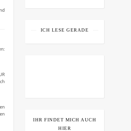
und
ICH LESE GERADE
en:
UR
uch
den
ten
IHR FINDET MICH AUCH
HIER