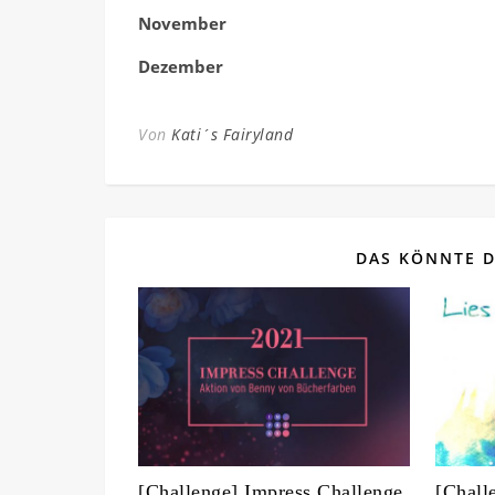
November
Dezember
Von
Kati´s Fairyland
DAS KÖNNTE D
[Challenge] Impress Challenge
[Chall