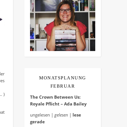
der
MONATSPLANUNG
res
FEBRUAR
. )
The Crown Between Us:
Royale Pflicht – Ada Bailey
nat
ungelesen |
gelesen
|
lese
gerade