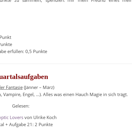
Punkte zu sammeln, spendiert mir mein Freund eines mein
 Punkt
Punkte
be erfüllen: 0,5 Punkte
uartalsaufgaben
er Fantasie
(Jänner – März)
n, Vampire, Engel, …). Alles was einen Hauch Magie in sich trägt.
Gelesen:
ptic Lovers
von Ulrike Koch
al + Aufgabe 21: 2 Punkte