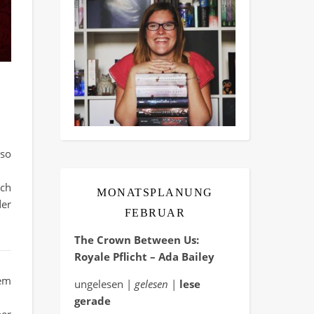
 so
ich
MONATSPLANUNG
der
FEBRUAR
The Crown Between Us:
Royale Pflicht – Ada Bailey
nem
ungelesen |
gelesen
|
lese
gerade