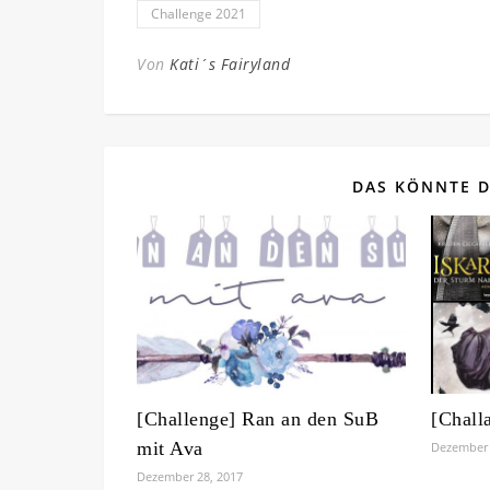
Challenge 2021
Von
Kati´s Fairyland
DAS KÖNNTE D
[Challenge] Ran an den SuB
[Chall
mit Ava
Dezember 
Dezember 28, 2017