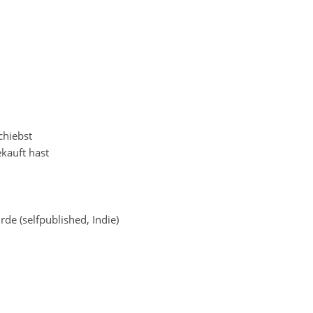
chiebst
kauft hast
e (selfpublished, Indie)