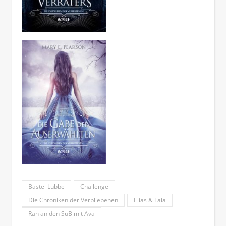
Bastei Lübbe
Challenge
Die Chroniken der Verbliebenen
Elias & Laia
Ran an den SuB mit Ava