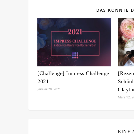
DAS KÖNNTE D
[Challenge] Impress Challenge
[Rezen
2021
Schönh
Clayto
Januar 28, 2021
März 12, 2
EINE