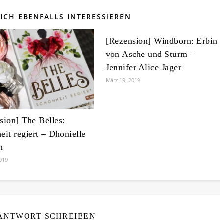
ICH EBENFALLS INTERESSIEREN
[Rezension] Windborn: Erbin
von Asche und Sturm –
Jennifer Alice Jager
März 19, 2019
sion] The Belles:
eit regiert – Dhonielle
n
019
 ANTWORT SCHREIBEN