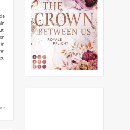
nde
eln
ut,
den
 in
enn
 zu
re