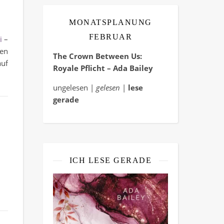
MONATSPLANUNG
FEBRUAR
i
–
ten
The Crown Between Us:
auf
Royale Pflicht – Ada Bailey
ungelesen |
gelesen
|
lese
gerade
ICH LESE GERADE