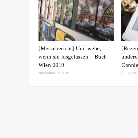
[Messebericht] Und wehe,
[Rezen
wenn sie losgelassen – Buch
underc
Wien 2019
Connie
November 19, 2019
Juli 2, 201