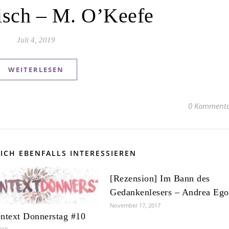
isch – M. O’Keefe
Juli 4, 2019
WEITERLESEN
0 Kommenta
ICH EBENFALLS INTERESSIEREN
[Rezension] Im Bann des
Gedankenlesers – Andrea Ego
November 17, 2017
ntext Donnerstag #10