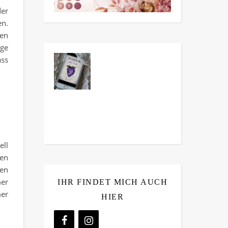
der
en.
gen
nge
ass
ell
gen
fen
mer
IHR FINDET MICH AUCH
mer
HIER