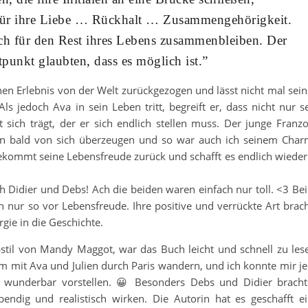
für ihre Liebe … Rückhalt … Zusammengehörigkeit.
lich für den Rest ihres Lebens zusammenbleiben. Der
tpunkt glaubten, dass es möglich ist.”
schen Erlebnis von der Welt zurückgezogen und lässt nicht mal sei
ls jedoch Ava in sein Leben tritt, begreift er, dass nicht nur s
 sich trägt, der er sich endlich stellen muss. Der junge Franz
ten bald von sich überzeugen und so war auch ich seinem Cha
, bekommt seine Lebensfreude zurück und schafft es endlich wieder
 Didier und Debs! Ach die beiden waren einfach nur toll. <3 Be
n nur so vor Lebensfreude. Ihre positive und verrückte Art brac
ie in die Geschichte.
til von Mandy Maggot, war das Buch leicht und schnell zu les
m mit Ava und Julien durch Paris wandern, und ich konnte mir j
 wunderbar vorstellen. 😀 Besonders Debs und Didier brach
endig und realistisch wirken. Die Autorin hat es geschafft e