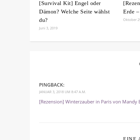
[Survival Kit] Engel oder
[Rezens
Dämon? Welche Seite wählst
Erde –
du?
Oktober 2
Juni 3, 2019
PINGBACK:
JANUAR 3, 2018 UM 8:47 A.M.
[Rezension] Winterzauber in Paris von Mandy B
EINE