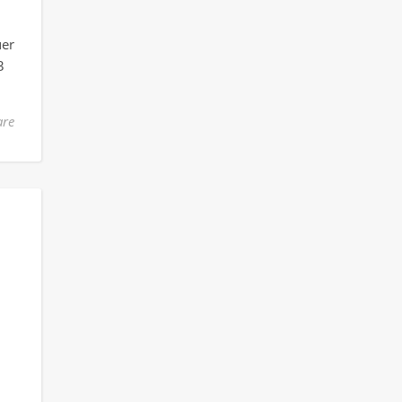
uer
3
re