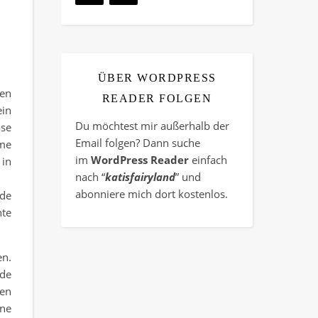
ÜBER WORDPRESS
nen
READER FOLGEN
ein
Du möchtest mir außerhalb der
ose
Email folgen? Dann suche
rme
im
WordPress Reader
einfach
 in
nach “
katisfairyland
” und
abonniere mich dort kostenlos.
ide
hte
en.
ede
ten
ine