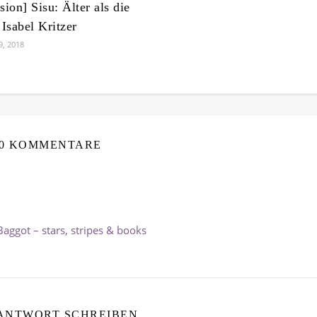
ion] Sisu: Älter als die
 Isabel Kritzer
9, 2018
0 KOMMENTARE
aggot – stars, stripes & books
 ANTWORT SCHREIBEN