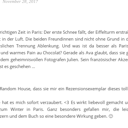
November 28, 2017
htigen Zeit in Paris: Der erste Schnee fällt, der Eiffelturm erstra
t in der Luft. Die beiden Freundinnen sind nicht ohne Grund in 
sslichen Trennung Ablenkung. Und was ist da besser als Pari
und warmes Pain au Chocolat? Gerade als Ava glaubt, dass sie 
dem geheimnisvollen Fotografen Julien. Sein französischer Akze
st es geschehen …
 Random House, dass sie mir ein Rezensionsexemplar dieses tol
 hat es mich sofort verzaubert. <3 Es wirkt liebevoll gemacht 
um Winter in Paris. Ganz besonders gefallen mir, die lei
itzern und dem Buch so eine besondere Wirkung geben. 🙂