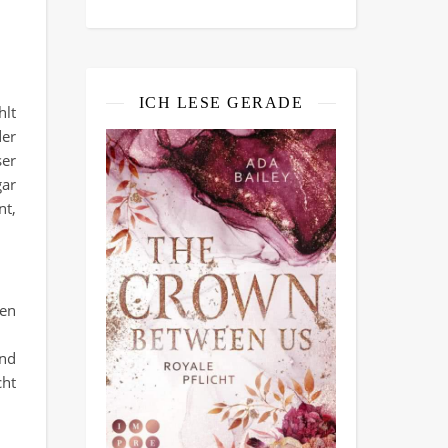
ICH LESE GERADE
hlt
der
ser
gar
nt,
len
und
cht