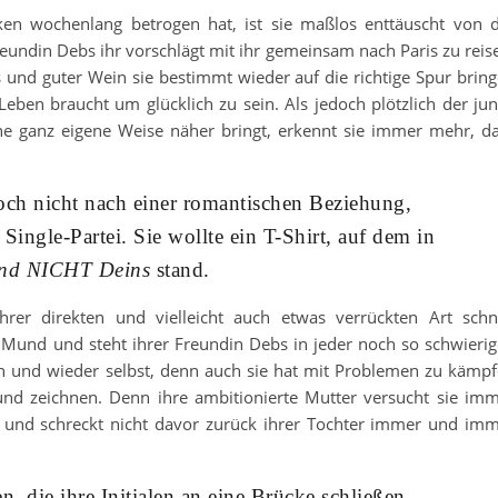
en wochenlang betrogen hat, ist sie maßlos enttäuscht von 
reundin Debs ihr vorschlägt mit ihr gemeinsam nach Paris zu reis
ts und guter Wein sie bestimmt wieder auf die richtige Spur brin
Leben braucht um glücklich zu sein. Als jedoch plötzlich der ju
eine ganz eigene Weise näher bringt, erkennt sie immer mehr, d
 doch nicht nach einer romantischen Beziehung,
Single-Partei. Sie wollte ein T-Shirt, auf dem in
und NICHT Deins
stand.
rer direkten und vielleicht auch etwas verrückten Art schn
 Mund und steht ihrer Freundin Debs in jeder noch so schwieri
 hin und wieder selbst, denn auch sie hat mit Problemen zu kämp
 und zeichnen. Denn ihre ambitionierte Mutter versucht sie im
n und schreckt nicht davor zurück ihrer Tochter immer und im
, die ihre Initialen an eine Brücke schließen,