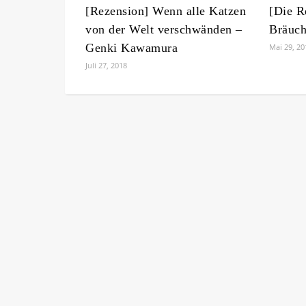
[Rezension] Wenn alle Katzen
[Die R
von der Welt verschwänden –
Bräuch
Genki Kawamura
Mai 29, 20
Juli 27, 2018