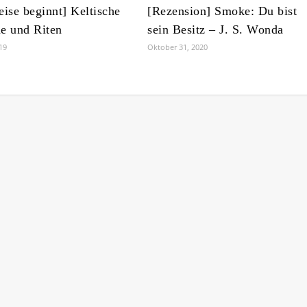
eise beginnt] Keltische
[Rezension] Smoke: Du bist
e und Riten
sein Besitz – J. S. Wonda
19
Oktober 31, 2020