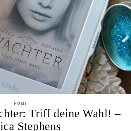
HOME
hter: Triff deine Wahl! –
sica Stephens