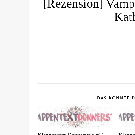
[Rezension] Vampi
Kat
DAS KÖNNTE D
Klappentext Donnerstag #16
Klappe