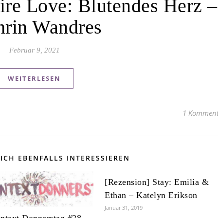
re Love: Blutendes Herz –
hrin Wandres
Februar 9, 2021
WEITERLESEN
1 Komment
ICH EBENFALLS INTERESSIEREN
[Rezension] Stay: Emilia &
Ethan – Katelyn Erikson
Januar 31, 2019
ntext Donnerstag #28