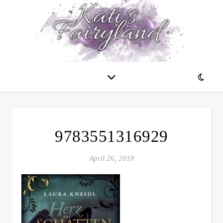
9783551316929
April 26, 2018